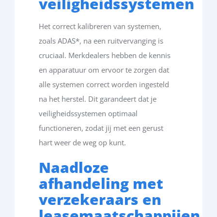
veiligheidssystemen
Het correct
kalibreren
van
systemen
,
zoals
ADAS*,
na
een
ruitvervanging
is
cruciaal
.
Merkdealers
hebben
de
kennis
en
apparatuur
om
ervoor
te
zorgen
dat
alle
systemen
correct
worden
ingesteld
na
het
herstel
. Dit
garandeert
dat
je
veiligheidssystemen
optimaal
functioneren
,
zodat
jij
met
een
gerust
hart
weer
de
weg
op
kunt
.
Naadloze
afhandeling
met
verzekeraars
en
leasemaatschappijen