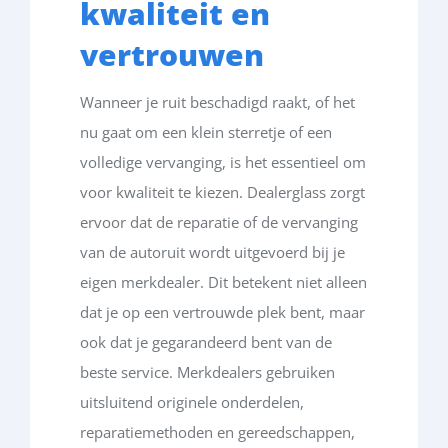
kwaliteit
en
vertrouwen
Wanneer
je
ruit
beschadigd
raakt
, of het
nu
gaat
om
een
klein
sterretje
of
een
volledige
vervanging
, is het
essentieel
om
voor
kwaliteit
te
kiezen
.
Dealerglass
zorgt
ervoor
dat
de
reparatie
o
f de
verva
nging
va
n de
aut
o
ruit
w
ordt
uitge
v
oer
d
bij
je
e
igen
merkd
ealer
.
Dit
bet
e
kent
niet
a
l
lee
n
dat
j
e o
p
een
vertr
o
uwde
plek
bent,
maa
r
oo
k
da
t
je
gegaran
deerd
bent va
n de
beste
service.
Merkdealers gebruiken
uitsluitend originele onderdelen,
reparatiemethoden en gereedschappen,