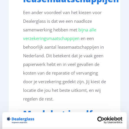
Een
ander
voordeel
van het
kiezen
voor
Dealerglass
is
dat
we
een
naadloze
samenwerking
hebben
met
bijna alle
verzekeringsmaatschappijen
en
een
behoorlijk
aantal
leasemaatschappijen
in
Nederland. Dit
betekent
dat
je
vaak
geen
papierwerk
heb
t
e
n
in
vee
l
gevalle
n
de
koste
n
van de
reparati
e
of
vervangin
g
door je
verzekerin
g
gedek
t
zij
n
.
Ji
j
kies
t
de
locati
e
die
jo
u
het
best
e
uitkom
t
,
e
n
wi
j
regele
n
de rest.
Maak het
jezelf
gemakkelijk