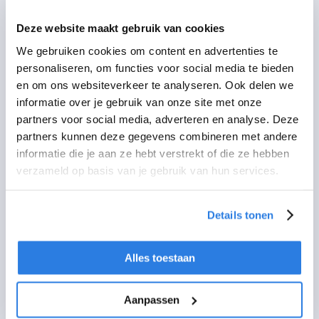
Bij
Dealerglass
zorgen we ervoor dat alles
Deze website maakt gebruik van cookies
rondom je autoruitschade vlekkeloos
We gebruiken cookies om content en advertenties te
verloopt. Wij adviseren je eerst je
personaliseren, om functies voor social media te bieden
verzekeringsdek
king
te controleren om
en om ons websiteverkeer te analyseren. Ook delen we
informatie over je gebruik van onze site met onze
precies te weten wat je kunt verwachten
partners voor social media, adverteren en analyse. Deze
qua vergoedingen. Zodra je dat gedaan
partners kunnen deze gegevens combineren met andere
hebt, kun je een afspraak maken en
informatie die je aan ze hebt verstrekt of die ze hebben
nemen wij de verdere afhandeling
verzameld op basis van je gebruik van hun services.
volledig over. Van de communicatie met
je verzekering tot
het herstel
bij je dealer,
Details tonen
wij regelen alles zodat jij zorgeloos weer
op weg kunt.
Alles toestaan
Aanpassen