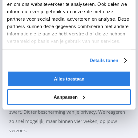
Je kunt een verzoek tot inzage, correctie, verwijdering,
en om ons websiteverkeer te analyseren. Ook delen we
informatie over je gebruik van onze site met onze
gegevensoverdraging van je persoonsgegevens of
partners voor social media, adverteren en analyse. Deze
verzoek tot intrekking van je toestemming of bezwaar
partners kunnen deze gegevens combineren met andere
op de verwerking van jouw persoonsgegevens sturen
informatie die je aan ze hebt verstrekt of die ze hebben
naar
info@dealerglass.nl
.
verzameld op basis van je gebruik van hun services.
Om er zeker van te zijn dat het verzoek tot inzage door
Details tonen
jou is gedaan, vragen wij jou een kopie van je
identiteitsbewijs met het verzoek mee te sturen. Maak in
Alles toestaan
deze kopie je pasfoto, MRZ (machine readable zone, de
strook met nummers onderaan het paspoort),
Aanpassen
paspoortnummer en Burgerservicenummer (BSN)
zwart. Dit ter bescherming van je privacy. We reageren
zo snel mogelijk, maar binnen vier weken, op jouw
verzoek.