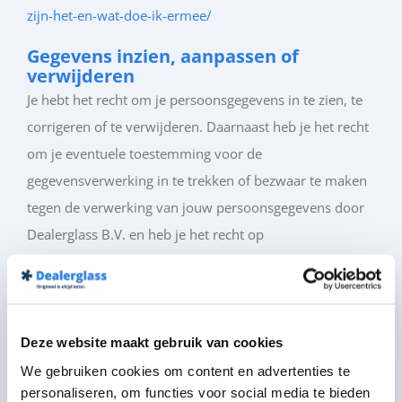
zijn-het-en-wat-doe-ik-ermee/
Gegevens inzien, aanpassen of
verwijderen
Je hebt het recht om je persoonsgegevens in te zien, te
corrigeren of te verwijderen. Daarnaast heb je het recht
om je eventuele toestemming voor de
gegevensverwerking in te trekken of bezwaar te maken
tegen de verwerking van jouw persoonsgegevens door
Dealerglass B.V. en heb je het recht op
gegevensoverdraagbaarheid. Dat betekent dat je bij ons
een verzoek kan indienen om de persoonsgegevens die
wij van jou beschikken in een computerbestand naar
jou of een ander, door jou genoemde organisatie, te
Deze website maakt gebruik van cookies
sturen.
We gebruiken cookies om content en advertenties te
personaliseren, om functies voor social media te bieden