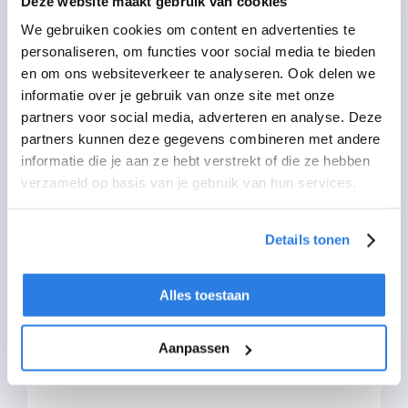
Deze website maakt gebruik van cookies
aangesloten
We gebruiken cookies om content en advertenties te
Ook is inmiddels meer dan 60% van
personaliseren, om functies voor social media te bieden
en om ons websiteverkeer te analyseren. Ook delen we
de verzekeraars aangesloten bij
informatie over je gebruik van onze site met onze
Dealerglass. Dealerglass heeft de
partners voor social media, adverteren en analyse. Deze
ambitie om het aantal aangesloten
partners kunnen deze gegevens combineren met andere
informatie die je aan ze hebt verstrekt of die ze hebben
verzekeraars in 2022 verder uit te
verzameld op basis van je gebruik van hun services.
breiden naar meer dan 80%. Gezien
de
merkdekking van 95% verwacht
Details tonen
Dealerglass daarnaast meerdere top
10-leasemaatschappijen te kunnen
Alles toestaan
contracteren.
Aanpassen